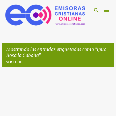
Ir al contenido principal
Mostrando las entradas etiquetadas como
Ipuc
Bosa la Cabaña
VER TODO
E
n
t
r
a
d