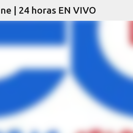
ine | 24 horas EN VIVO
Ir al contenido principal