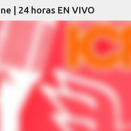
ine | 24 horas EN VIVO
Ir al contenido principal