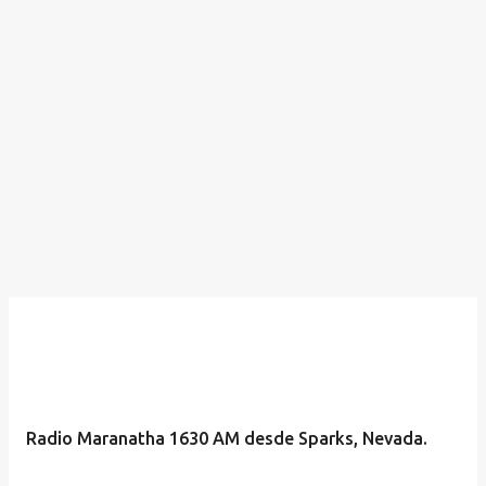
a
s
Radio Maranatha 1630 AM desde Sparks, Nevada.