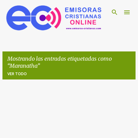
Ir al contenido principal
Mostrando las entradas etiquetadas como
Maranatha
VER TODO
E
n
t
r
a
d